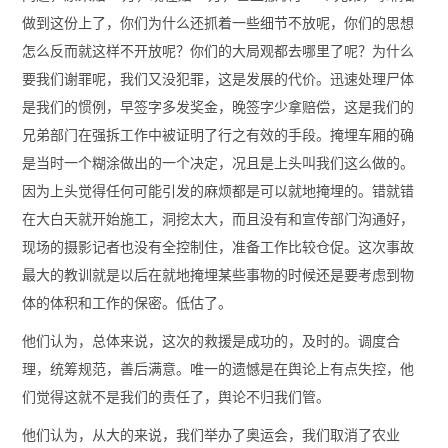
做到这份上了，你们为什么还抓着一些细节不放呢，你们的思想
怎么反而就这样不开放呢？你们的大局观都去哪里了呢？为什么
要我们谢罪呢，我们又没犯罪，这是发展的代价。迅速处理尸体
是我们的惯例，早签字多发奖金，晚签字少拿赔偿，这是我们的
兄弟部门在强拆工作中被证明了行之有效的手段。掩埋车厢的确
是当时一个糊涂做出的一个决定，况且是上头叫我们这么做的。
因为上头觉得任何可能引发的麻烦都是可以就地掩埋的。错就错
在大白天就开始施工，洞挖太大，而且没有和宣传部门沟通好，
现场的摄影记者也没有全控制住，准备工作比较仓促。这次事故
最大的教训就是以后在就地掩埋某些事物的时候还是要考虑到物
体的体积和工作的保密。低估了。
他们认为，总体来说，这次的救援是成功的，及时的。调度合
理，统筹规范，善后满意。唯一的遗憾是在舆论上有点失控，他
们觉得这就不是我们的责任了，舆论不归我们管。
他们认为，从大的来说，我们举办了奥运会，我们取消了农业