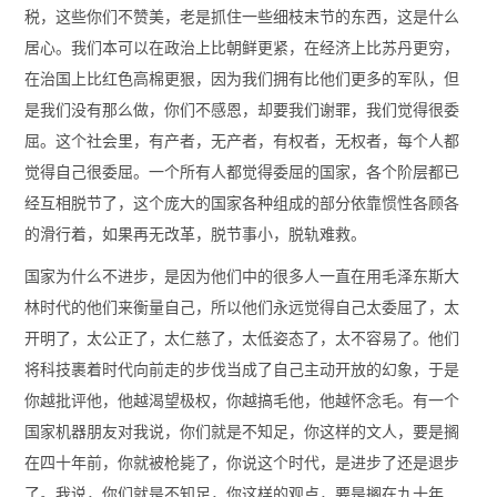
税，这些你们不赞美，老是抓住一些细枝末节的东西，这是什么
居心。我们本可以在政治上比朝鲜更紧，在经济上比苏丹更穷，
在治国上比红色高棉更狠，因为我们拥有比他们更多的军队，但
是我们没有那么做，你们不感恩，却要我们谢罪，我们觉得很委
屈。这个社会里，有产者，无产者，有权者，无权者，每个人都
觉得自己很委屈。一个所有人都觉得委屈的国家，各个阶层都已
经互相脱节了，这个庞大的国家各种组成的部分依靠惯性各顾各
的滑行着，如果再无改革，脱节事小，脱轨难救。
国家为什么不进步，是因为他们中的很多人一直在用毛泽东斯大
林时代的他们来衡量自己，所以他们永远觉得自己太委屈了，太
开明了，太公正了，太仁慈了，太低姿态了，太不容易了。他们
将科技裹着时代向前走的步伐当成了自己主动开放的幻象，于是
你越批评他，他越渴望极权，你越搞毛他，他越怀念毛。有一个
国家机器朋友对我说，你们就是不知足，你这样的文人，要是搁
在四十年前，你就被枪毙了，你说这个时代，是进步了还是退步
了。我说，你们就是不知足，你这样的观点，要是搁在九十年