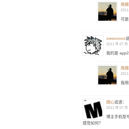
飛揚
2011
可是
zwwooooo
2011 年 07 月 
我的是 app2
飛揚
2011
我用
随心
说道：
2011 年 07 月 
博主手机型
感觉如何？