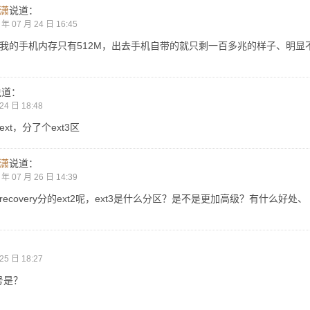
潇
说道：
 年 07 月 24 日 16:45
我的手机内存只有512M，出去手机自带的就只剩一百多兆的样子、明显
说道：
24 日 18:48
ext，分了个ext3区
潇
说道：
 年 07 月 26 日 14:39
recovery分的ext2呢，ext3是什么分区？是不是更加高级？有什么好处、
25 日 18:27
号是？