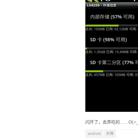
闪开了，去弄吃的……O(∩_
android
折腾