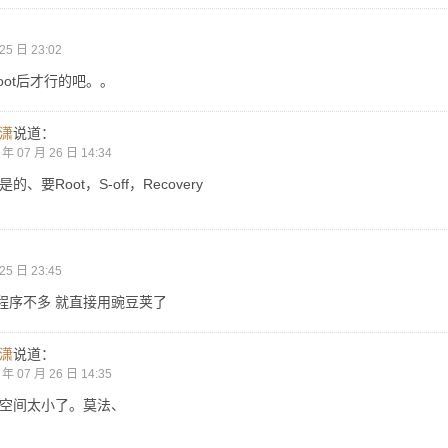
：
25 日 23:02
oot后才行的吧。。
潇
说道：
 年 07 月 26 日 14:34
的、要Root，S-off，Recovery
：
25 日 23:45
程序不多 就直接用豌豆荚了
潇
说道：
 年 07 月 26 日 14:35
空间太小了。莫法、