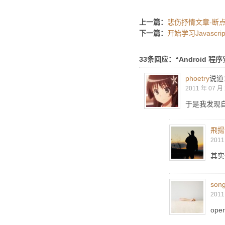
上一篇：
悲伤抒情文章-断
下一篇：
开始学习Javascrip
33条回应：“Android 程
phoetry
说道
2011 年 07 月 
于是我发现自
飛揚
2011
其实
son
2011
op