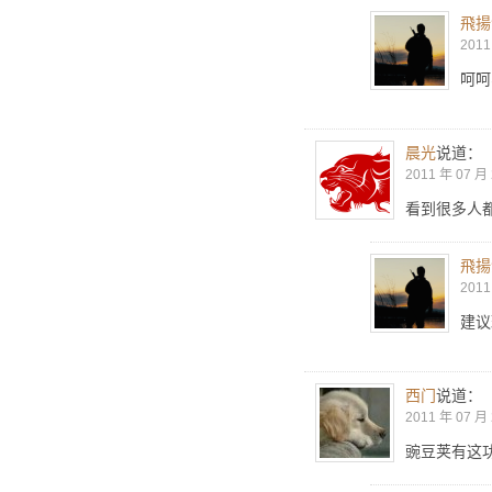
飛揚
2011
呵呵
晨光
说道：
2011 年 07 月 
看到很多人
飛揚
2011
建议
西门
说道：
2011 年 07 月 
豌豆荚有这