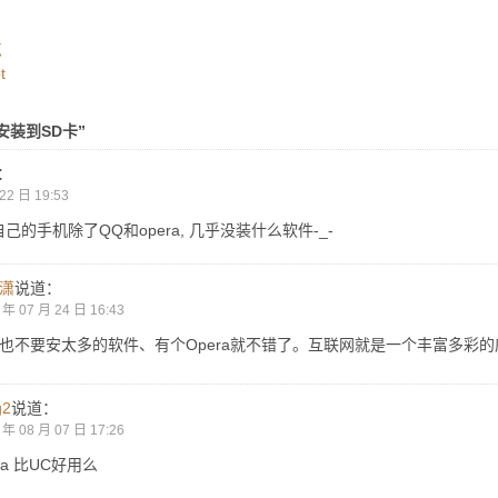
点
t
序安装到SD卡”
：
22 日 19:53
己的手机除了QQ和opera, 几乎没装什么软件-_-
潇
说道：
 年 07 月 24 日 16:43
也不要安太多的软件、有个Opera就不错了。互联网就是一个丰富多彩的
g2
说道：
 年 08 月 07 日 17:26
era 比UC好用么