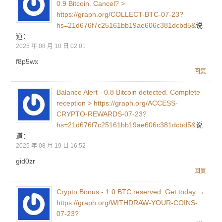
0.9 Bitcoin. Cancel? >
https://graph.org/COLLECT-BTC-07-23?
hs=21d676f7c25161bb19ae606c381dcbd5&
说
道：
2025 年 08 月 10 日 02:01
f8p5wx
回复
Balance Alert - 0.8 Bitcoin detected. Complete
reception > https://graph.org/ACCESS-
CRYPTO-REWARDS-07-23?
hs=21d676f7c25161bb19ae606c381dcbd5&
说
道：
2025 年 08 月 19 日 16:52
gid0zr
回复
Crypto Bonus - 1.0 BTC reserved. Get today →
https://graph.org/WITHDRAW-YOUR-COINS-
07-23?