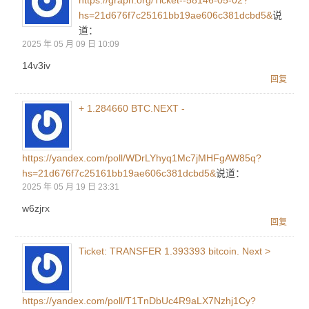
https://graph.org/Ticket--58146-05-02?
hs=21d676f7c25161bb19ae606c381dcbd5&
说
道：
2025 年 05 月 09 日 10:09
14v3iv
回复
+ 1.284660 BTC.NEXT -
https://yandex.com/poll/WDrLYhyq1Mc7jMHFgAW85q?
hs=21d676f7c25161bb19ae606c381dcbd5&
说道：
2025 年 05 月 19 日 23:31
w6zjrx
回复
Ticket: TRANSFER 1.393393 bitcoin. Next >
https://yandex.com/poll/T1TnDbUc4R9aLX7Nzhj1Cy?