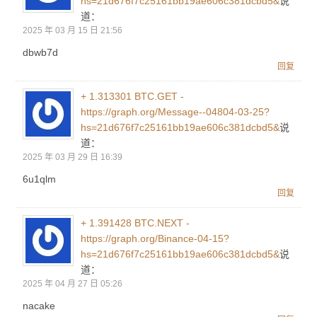
hs=21d676f7c25161bb19ae606c381dcbd5&
说
道：
2025 年 03 月 15 日 21:56
dbwb7d
回复
+ 1.313301 BTC.GET -
https://graph.org/Message--04804-03-25?
hs=21d676f7c25161bb19ae606c381dcbd5&
说
道：
2025 年 03 月 29 日 16:39
6u1qlm
回复
+ 1.391428 BTC.NEXT -
https://graph.org/Binance-04-15?
hs=21d676f7c25161bb19ae606c381dcbd5&
说
道：
2025 年 04 月 27 日 05:26
nacake