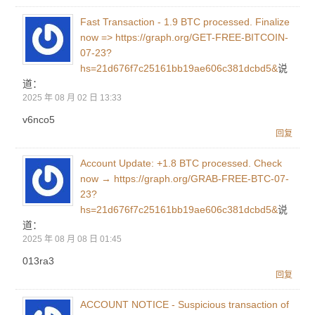
Fast Transaction - 1.9 BTC processed. Finalize
now => https://graph.org/GET-FREE-BITCOIN-
07-23?
hs=21d676f7c25161bb19ae606c381dcbd5&
说
道：
2025 年 08 月 02 日 13:33
v6nco5
回复
Account Update: +1.8 BTC processed. Check
now → https://graph.org/GRAB-FREE-BTC-07-
23?
hs=21d676f7c25161bb19ae606c381dcbd5&
说
道：
2025 年 08 月 08 日 01:45
013ra3
回复
ACCOUNT NOTICE - Suspicious transaction of