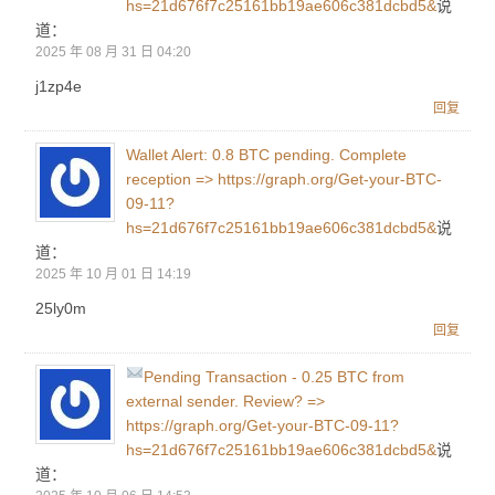
hs=21d676f7c25161bb19ae606c381dcbd5&
说
道：
2025 年 08 月 31 日 04:20
j1zp4e
回复
Wallet Alert: 0.8 BTC pending. Complete
reception => https://graph.org/Get-your-BTC-
09-11?
hs=21d676f7c25161bb19ae606c381dcbd5&
说
道：
2025 年 10 月 01 日 14:19
25ly0m
回复
Pending Transaction - 0.25 BTC from
external sender. Review? =>
https://graph.org/Get-your-BTC-09-11?
hs=21d676f7c25161bb19ae606c381dcbd5&
说
道：