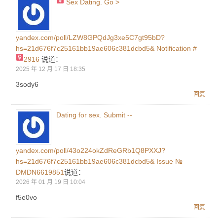
Sex Dating. Go >
yandex.com/poll/LZW8GPQdJg3xe5C7gt95bD?
hs=21d676f7c25161bb19ae606c381dcbd5& Notification #
2916 ‍
说道：
2025 年 12 月 17 日 18:35
3sody6
回复
Dating for sex. Submit --
yandex.com/poll/43o224okZdReGRb1Q8PXXJ?
hs=21d676f7c25161bb19ae606c381dcbd5& Issue №
DMDN6619851
说道：
2026 年 01 月 19 日 10:04
f5e0vo
回复