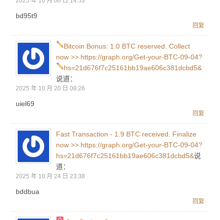
2025 年 10 月 06 日 14:53
bd95t9
回复
Bitcoin Bonus: 1.0 BTC reserved. Collect
now >> https://graph.org/Get-your-BTC-09-04?
hs=21d676f7c25161bb19ae606c381dcbd5&
说道：
2025 年 10 月 20 日 08:26
uiel69
回复
Fast Transaction - 1.9 BTC received. Finalize
now >> https://graph.org/Get-your-BTC-09-04?
hs=21d676f7c25161bb19ae606c381dcbd5&
说
道：
2025 年 10 月 24 日 23:38
bddbua
回复