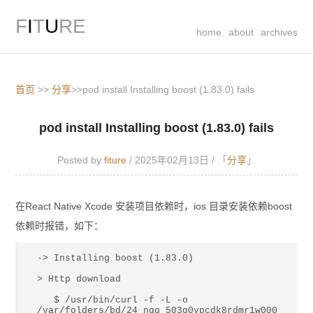
F
I
T
U
RE
home
about
archives
首页
>>
分享
>>pod install Installing boost (1.83.0) fails
pod install Installing boost (1.83.0) fails
Posted by
fiture
/ 2025年02月13日 /
「
分享
」
在React Native Xcode 安装项目依赖时，ios 目录安装依赖boost
依赖时报错，如下：
-> Installing boost (1.83.0) 

> Http download 

   $ /usr/bin/curl -f -L -o 
/var/folders/bd/24_nqq_503g0ypcdk8rdmr1w000