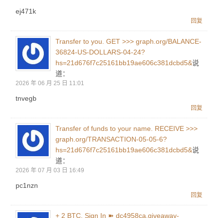
ej471k
回复
Transfer to you. GET >>> graph.org/BALANCE-
36824-US-DOLLARS-04-24?
hs=21d676f7c25161bb19ae606c381dcbd5&
说
道：
2026 年 06 月 25 日 11:01
tnvegb
回复
Transfer of funds to your name. RECEIVE >>>
graph.org/TRANSACTION-05-05-6?
hs=21d676f7c25161bb19ae606c381dcbd5&
说
道：
2026 年 07 月 03 日 16:49
pc1nzn
回复
+ 2 BTC. Sign In ➽ dc4958ca.giveaway-