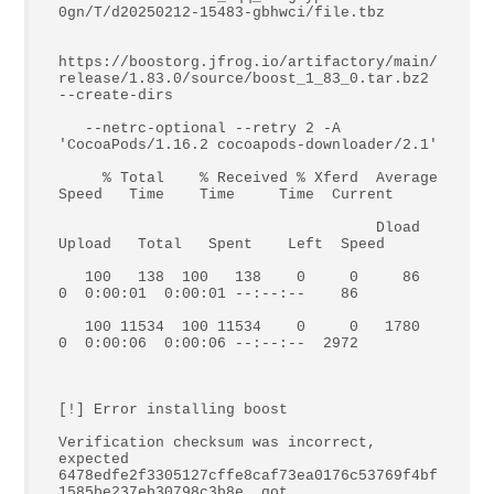
0gn/T/d20250212-15483-gbhwci/file.tbz 

https://boostorg.jfrog.io/artifactory/main/
release/1.83.0/source/boost_1_83_0.tar.bz2 
--create-dirs 

   --netrc-optional --retry 2 -A 
'CocoaPods/1.16.2 cocoapods-downloader/2.1' 

     % Total    % Received % Xferd  Average 
Speed   Time    Time     Time  Current 

                                    Dload  
Upload   Total   Spent    Left  Speed 

   100   138  100   138    0     0     86      
0  0:00:01  0:00:01 --:--:--    86 

   100 11534  100 11534    0     0   1780      
0  0:00:06  0:00:06 --:--:--  2972 

[!] Error installing boost 

Verification checksum was incorrect, 
expected 
6478edfe2f3305127cffe8caf73ea0176c53769f4bf
1585be237eb30798c3b8e, got 