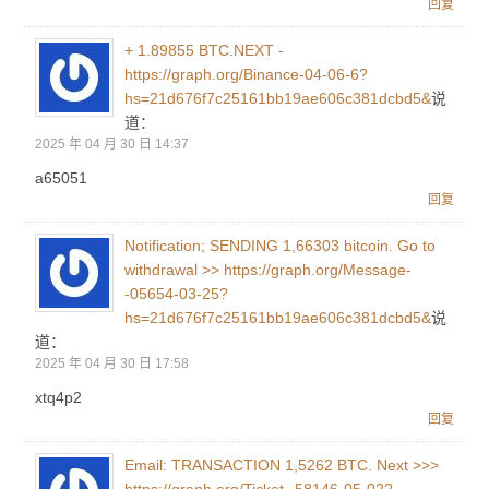
回复
+ 1.89855 BTC.NEXT -
https://graph.org/Binance-04-06-6?
hs=21d676f7c25161bb19ae606c381dcbd5&
说
道：
2025 年 04 月 30 日 14:37
a65051
回复
Notification; SENDING 1,66303 bitcoin. Go to
withdrawal >> https://graph.org/Message-
-05654-03-25?
hs=21d676f7c25161bb19ae606c381dcbd5&
说
道：
2025 年 04 月 30 日 17:58
xtq4p2
回复
Email: TRANSACTION 1,5262 BTC. Next >>>