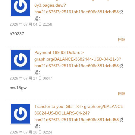
8y3.pages.dev/?
hs=21d676f7c25161bb19ae606c381dcbd5&
说
道：
2026 年 07 月 04 日 21:58
h70237
回复
Payment 169.93 Dollars >
graph.org/BALANCE-3682444-USD-04-21-3?
hs=21d676f7c25161bb19ae606c381dcbd5&
说
道：
2026 年 07 月 27 日 06:47
mw15gw
回复
Transfer to you. GET >>> graph.org/BALANCE-
36824-US-DOLLARS-04-24?
hs=21d676f7c25161bb19ae606c381dcbd5&
说
道：
2026 年 07 月 28 日 02:24