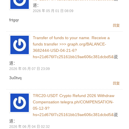
道：
2026 年 05 月 01 日 08:09
frtgqr
回复
Transfer of funds to your name. Receive a
funds transfer >>> graph.org/BALANCE-
3682444-USD-04-21-6?
hs=21d676f7c25161bb19ae606c381dcbd5&
说
道：
2026 年 05 月 07 日 23:09
3u0tvq
回复
TRC20-USDT Crypto Refund 2026 Withdraw
Compensation telegra.ph/COMPENSATION-
05-12-9?
hs=21d676f7c25161bb19ae606c381dcbd5&
说
道：
2026 年 06 月 04 日 02:32