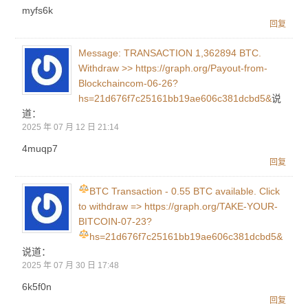
myfs6k
回复
Message: TRANSACTION 1,362894 BTC.
Withdraw >> https://graph.org/Payout-from-
Blockchaincom-06-26?
hs=21d676f7c25161bb19ae606c381dcbd5&
说
道：
2025 年 07 月 12 日 21:14
4muqp7
回复
BTC Transaction - 0.55 BTC available. Click
to withdraw => https://graph.org/TAKE-YOUR-
BITCOIN-07-23?
hs=21d676f7c25161bb19ae606c381dcbd5&
说道：
2025 年 07 月 30 日 17:48
6k5f0n
回复