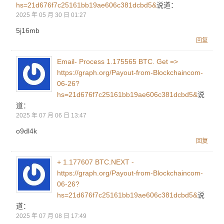
hs=21d676f7c25161bb19ae606c381dcbd5&
说道：
2025 年 05 月 30 日 01:27
5j16mb
回复
Email- Process 1.175565 BTC. Get =>
https://graph.org/Payout-from-Blockchaincom-
06-26?
hs=21d676f7c25161bb19ae606c381dcbd5&
说
道：
2025 年 07 月 06 日 13:47
o9dl4k
回复
+ 1.177607 BTC.NEXT -
https://graph.org/Payout-from-Blockchaincom-
06-26?
hs=21d676f7c25161bb19ae606c381dcbd5&
说
道：
2025 年 07 月 08 日 17:49