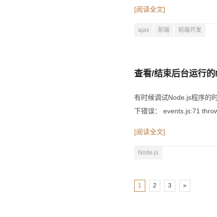
[阅读全文]
ajax
前端
前端开发
查看/结束后台运行的No
有时候调试Node.js程
下错误： events.js:71 throw a
[阅读全文]
Node.js
1
2
3
»