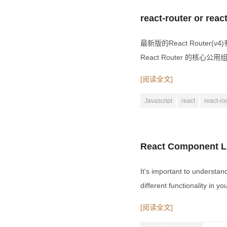
react-router or rea
最新版的React Route
React Router 的核心公用
[阅读全文]
Javascript
react
react-ro
React Component Lif
It's important to understan
different functionality in 
[阅读全文]