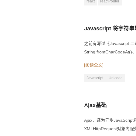
react
react-router
Javascript 将字符
之前有写过《Javascript
String.fromCharCodeA
[阅读全文]
Javascript
Unicode
Ajax基础
Ajax，译为异步JavaScr
XMLHttpRequest对象向